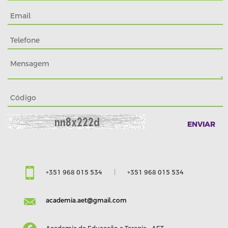
+351 968 015 534
|
+351 968 015 534
academia.aet@gmail.com